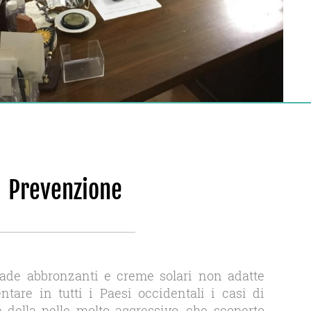
Prevenzione
pade abbronzanti e creme solari non adatte
are in tutti i Paesi occidentali i casi di
della pelle molto aggressivo, che scoperto