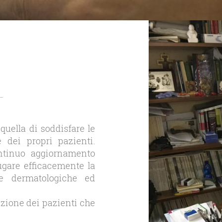
quella di soddisfare le
 dei propri pazienti.
ntinuo aggiornamento
ugare efficacemente la
he dermatologiche ed
azione dei pazienti che