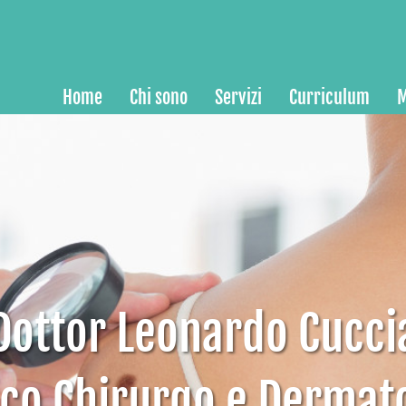
Home
Chi sono
Servizi
Curriculum
M
Dottor Leonardo Cucci
co Chirurgo e Dermat