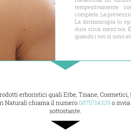
tempestivamente con
completa. La prevenzio
La dermoscopia (o ep
dura circa mezz′ora. É
quando i nei si sono sta
prodotti erboristici quali Erbe, Tisane, Cosmeti
ori Naturali chiama il numero
0875714339
o invia
sottostante.