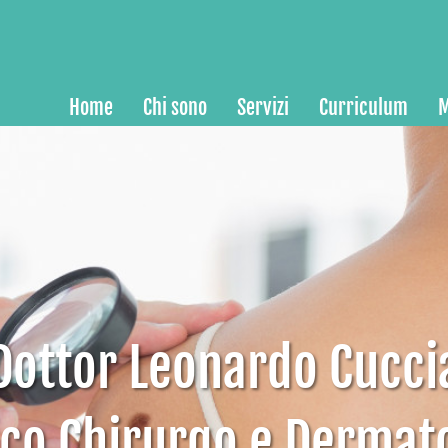
Home
Chi sono
Servizi
Curriculum
M
Dottor Leonardo Cucci
co Chirurgo e Dermat