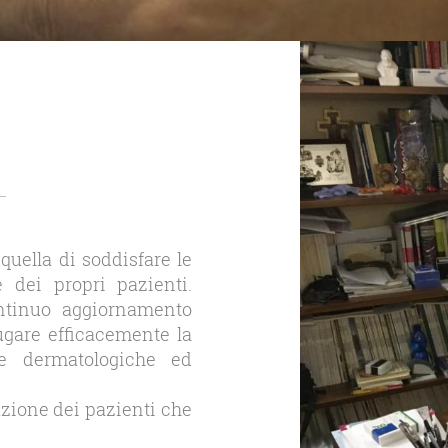
quella di soddisfare le
 dei propri pazienti.
ntinuo aggiornamento
ugare efficacemente la
he dermatologiche ed
azione dei pazienti che