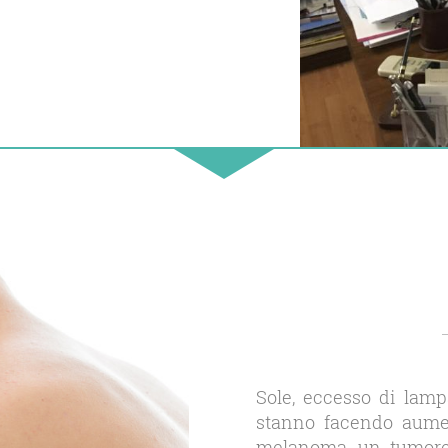
Sole, eccesso di lam
stanno facendo aument
melanoma, un tumore 