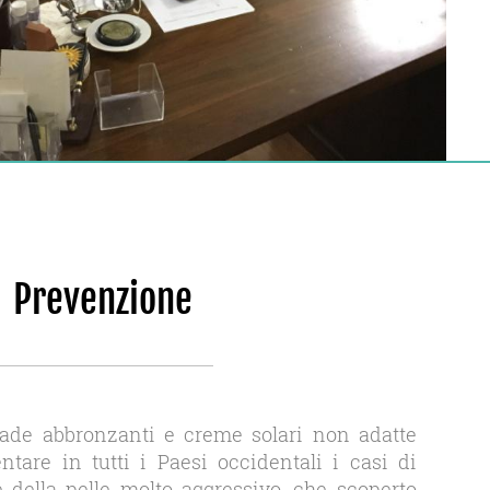
Prevenzione
pade abbronzanti e creme solari non adatte
are in tutti i Paesi occidentali i casi di
della pelle molto aggressivo, che scoperto