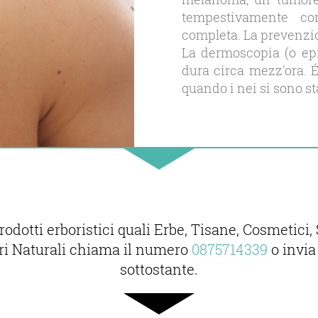
tempestivamente con
completa. La prevenzio
La dermoscopia (o ep
dura circa mezz′ora. É
quando i nei si sono sta
prodotti erboristici quali Erbe, Tisane, Cosmeti
ori Naturali chiama il numero
0875714339
o invia
sottostante.